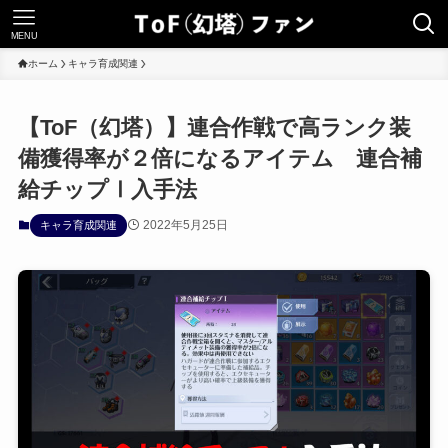
MENU
ホーム
キャラ育成関連
【ToF（幻塔）】連合作戦で高ランク装
備獲得率が２倍になるアイテム 連合補
給チップⅠ入手法
2022年5月25日
キャラ育成関連