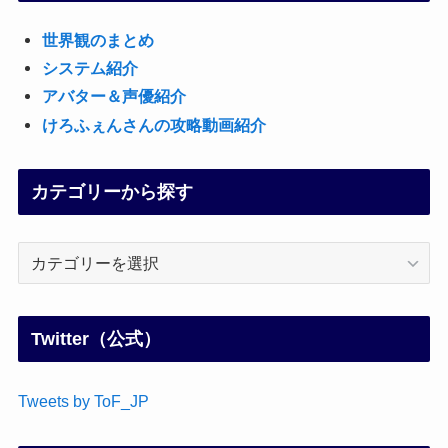
世界観のまとめ
システム紹介
アバター＆声優紹介
けろふぇんさんの攻略動画紹介
カテゴリーから探す
カ
テ
ゴ
リ
Twitter（公式）
ー
か
Tweets by ToF_JP
ら
探