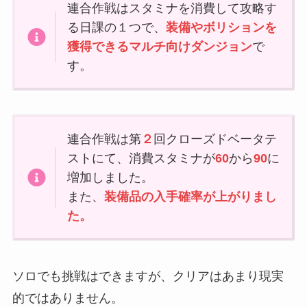
連合作戦はスタミナを消費して攻略す
る日課の１つで、
装備やボリションを
獲得できるマルチ向けダンジョン
で
す。
連合作戦は第
２
回クローズドベータテ
ストにて、消費スタミナが
60
から
90
に
増加しました。
また、
装備品の入手確率が上がりまし
た。
ソロでも挑戦はできますが、クリアはあまり現実
的ではありません。