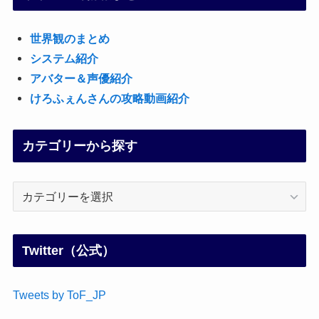
世界観のまとめ
システム紹介
アバター＆声優紹介
けろふぇんさんの攻略動画紹介
カテゴリーから探す
カ
テ
ゴ
リ
Twitter（公式）
ー
か
Tweets by ToF_JP
ら
探