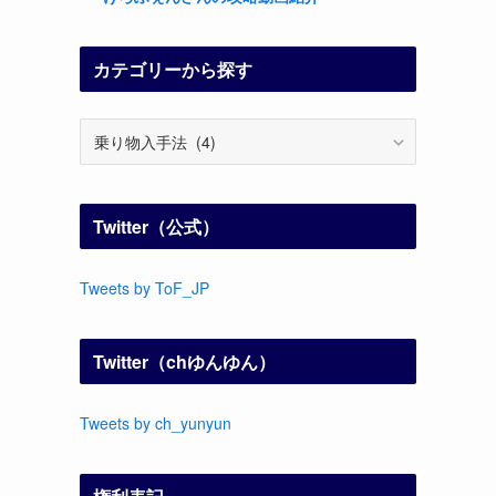
カテゴリーから探す
カ
テ
ゴ
リ
Twitter（公式）
ー
か
ら
Tweets by ToF_JP
探
す
Twitter（chゆんゆん）
Tweets by ch_yunyun