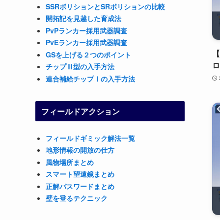
SSRボリションとSRボリションの比較
開拓記を見越した育成法
PvPランカー採用武器調査
PvEランカー採用武器調査
【
GSを上げる２つのポイント
ロ
チップⅢ型の入手方法
連合補給チップⅠの入手方法
フィールドアクション
フィールドギミック解法一覧
地形情報の開放の仕方
風物場所まとめ
スマート望遠鏡まとめ
正解パスワードまとめ
壁を登るテクニック