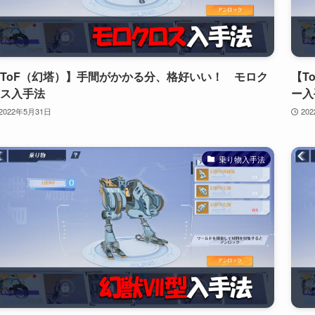
ToF（幻塔）】手間がかかる分、格好いい！ モロク
【T
ス入手法
ー入
2022年5月31日
20
乗り物入手法