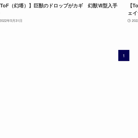
ToF（幻塔）】巨獣のドロップがカギ 幻獣Ⅶ型入手
【T
ェイ
2022年5月31日
20
1