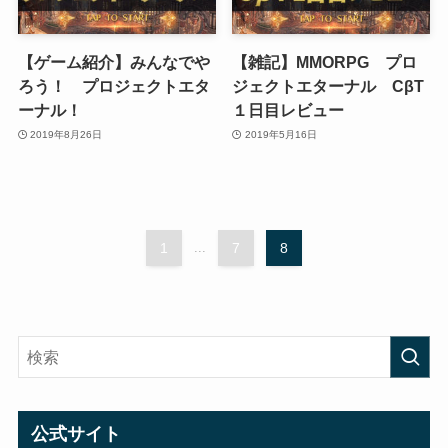
【ゲーム紹介】みんなでや
【雑記】MMORPG プロ
ろう！ プロジェクトエタ
ジェクトエターナル CβT
ーナル！
１日目レビュー
2019年8月26日
2019年5月16日
1
...
7
8
公式サイト