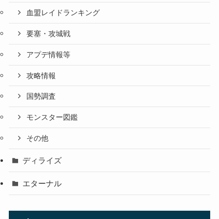
血盟レイドランキング
要塞・攻城戦
アプデ情報等
攻略情報
国勢調査
モンスター図鑑
その他
ディライズ
エターナル