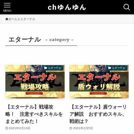
MENU
ホーム
エターナル
エターナル
– category –
エターナル
エターナル
【エターナル】戦場攻
【エターナル】盾ウォーリ
略！ 注意すべきスキルを
ア解説 おすすめスキル、
まとめてみた！
戦術は？
2021年2月13日
2021年2月5日