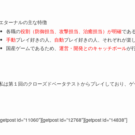
エターナルの主な特徴
各職の
役割（防御担当、攻撃担当、治癒担当）が明確
であ
手動
プレイ好きの人、
自動
プレイ好きの人、それぞれが楽
国産ゲームであるため、
運営・開発とのキャッチボール
が
私は第１回のクローズドベータテストからプレイしており、ゲ
[getpost id=”11060″][getpost id=”12768″][getpost id=”14838″]