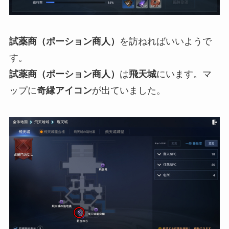
試薬商（ポーション商人）
を訪ねればいいようで
す。
試薬商（ポーション商人）
は
飛天城
にいます。マ
ップに
奇縁アイコン
が出ていました。