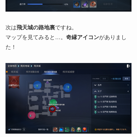
次は
飛天城の路地裏
ですね。
マップを見てみると…。
奇縁アイコン
がありまし
た！