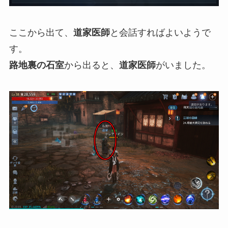
ここから出て、
道家医師
と会話すればよいようで
す。
路地裏の石室
から出ると、
道家医師
がいました。