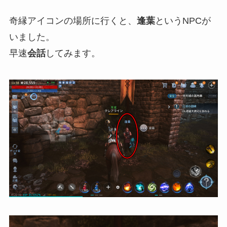
奇縁アイコンの場所に行くと、
逢葉
というNPCが
いました。
早速
会話
してみます。