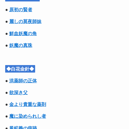
●
原初の賢者
●
麗しの莫夜師妹
●
鮮血妖魔の角
●
妖魔の真珠
◆白花金針◆
●
洪薬師の正体
●
欲深き父
●
金より貴重な薬剤
●
魔に染められし者
●
風鉱義の痕跡