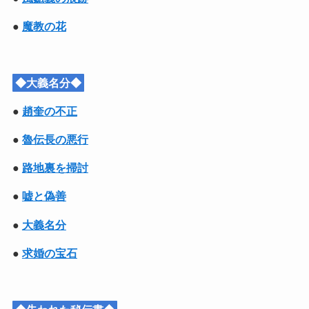
●
魔教の花
◆大義名分◆
●
趙奎の不正
●
魯伝長の悪行
●
路地裏を掃討
●
嘘と偽善
●
大義名分
●
求婚の宝石