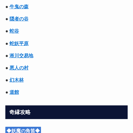
●
牛鬼の森
●
隠者の谷
●
蛇谷
●
蛇妖平原
●
淅川交易地
●
悪人の村
●
幻木林
●
道館
奇縁攻略
◆妖魔の角笛◆