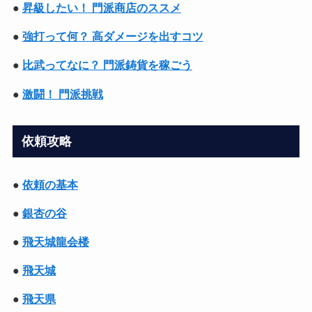
●
昇級したい！ 門派商店のススメ
●
強打って何？ 高ダメージを出すコツ
●
比武ってなに？ 門派鋳貨を稼ごう
●
激闘！ 門派挑戦
依頼攻略
●
依頼の基本
●
銀杏の谷
●
飛天城龍会楼
●
飛天城
●
飛天県