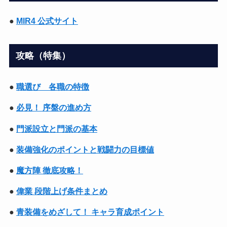
●
MIR4 公式サイト
攻略（特集）
●
職選び 各職の特徴
●
必見！ 序盤の進め方
●
門派設立と門派の基本
●
装備強化のポイントと戦闘力の目標値
●
魔方陣 徹底攻略！
●
偉業 段階上げ条件まとめ
●
青装備をめざして！ キャラ育成ポイント