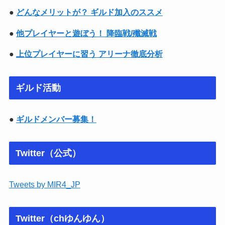
●
どんなメリットが？ ギルド加入のススメ
●
他プレイヤーと遊ぼう！ 降臨戦/殲滅戦
●
上位プレイヤーに習う アリーナ徹底分析
ギルド活動
●
ギルドメンバー募集！
Twitter（公式）
Tweets by MIR4_JP
Twitter（chゆんゆん）