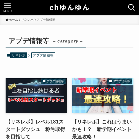
MENU
ホーム
リネレボ
アプデ情報等
アプデ情報等
– category –
リネレボ
アプデ情報等
アプデ情報等
アプデ情報等
【リネレボ】レベル181ス
【リネレボ】これはうまい
タートダッシュ 称号取得
かも！？ 新学期イベント
を目指して
最速攻略！