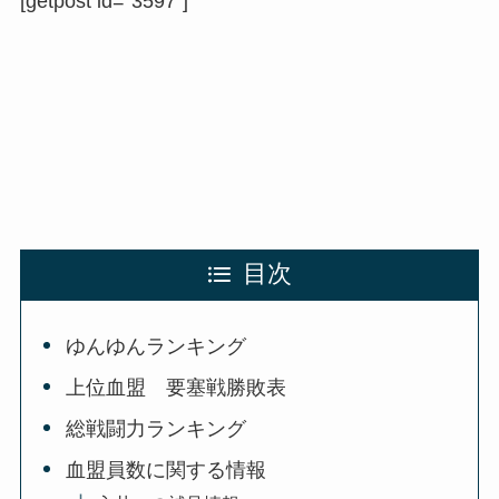
[getpost id=”3597″]
目次
ゆんゆんランキング
上位血盟 要塞戦勝敗表
総戦闘力ランキング
血盟員数に関する情報