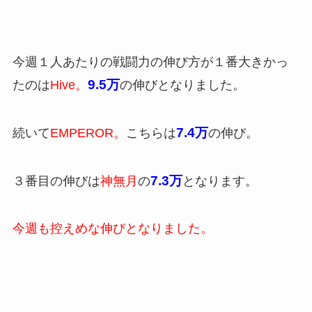
今週１人あたりの戦闘力の伸び方が１番大きかっ
9.5万
たのは
Hive。
の伸びとなりました。
7.4万
続いて
EMPEROR。
こちらは
の伸び。
7.3万
３番目の伸びは
神無月
の
となります。
今週も控えめな伸びとなりました。