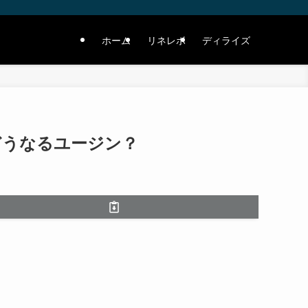
ホーム
リネレボ
ディライズ
 どうなるユージン？