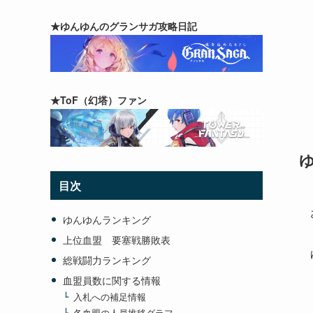
★ゆんゆんのグランサガ攻略日記
★ToF（幻塔）ファン
目次
ゆんゆんランキング
上位血盟 要塞戦勝敗表
総戦闘力ランキング
血盟員数に関する情報
入札への補足情報