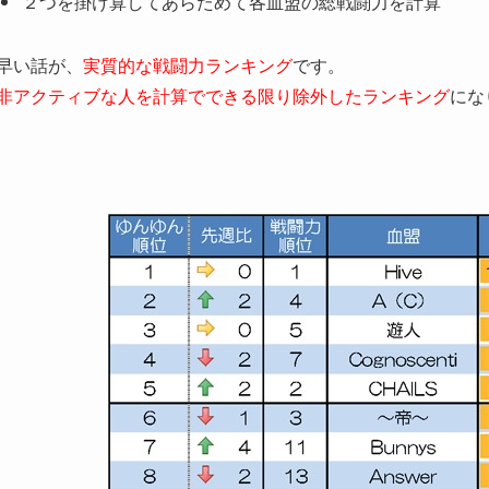
２つを掛け算してあらためて各血盟の総戦闘力を計算
早い話が、
実質的な戦闘力ランキング
です。
非アクティブな人を計算でできる限り除外したランキング
にな