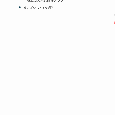
各血盟の人員推移グラフ
まとめというか雑記