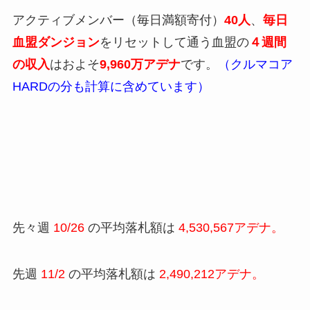
アクティブメンバー（毎日満額寄付）
40人
、
毎日
血盟ダンジョン
をリセットして通う血盟の
４週間
の収入
はおよそ
9,960万アデナ
です。
（クルマコア
HARDの分も計算に含めています）
先々週
10/26
の平均落札額は
4,530,567アデナ。
先週
11/2
の平均落札額は
2,490,212アデナ。