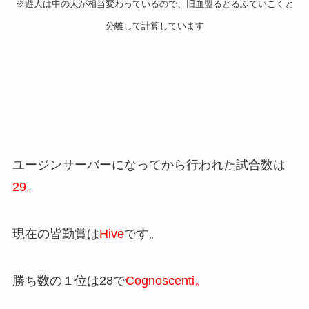
※遊人は中の人が相当変わっているので、旧血盟るどるふていこくと
分離して計算しています
ユージンサーバーになってから行われた試合数は
29。
現在の皆勤賞は
Hive
です。
勝ち数の１位は28で
Cognoscenti。