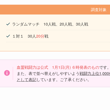
調査対象
ランダムマッチ 10人戦、20人戦、30人戦
１対１ 30人
20分
戦
血盟戦闘力は公式 1月1日(月) ６時発表のもの
です
また、表で並べ替えがしやすいよう
戦闘力上位1,0
として表記
しています。ご了承ください。