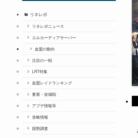
リネレボ
リネレボニュース
エルカーディアサーバー
血盟の動向
注目の一戦
LRT特集
血盟レイドランキング
要塞・攻城戦
アプデ情報等
攻略情報
国勢調査