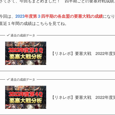
さてさて、今回もまとめました！ 四半期ごとの要塞対戦成績
今回は、
2023
年度第
３
四半期の各血盟の要塞大戦の成績
になり
直近１年間の成績はこちらを見てね。
過去の成績データ
【リネレボ】要塞大戦 2022年
過去の成績データ
【リネレボ】要塞大戦 2022年