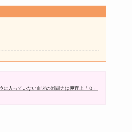
。
00位に入っていない血盟の戦闘力は便宜上「０」