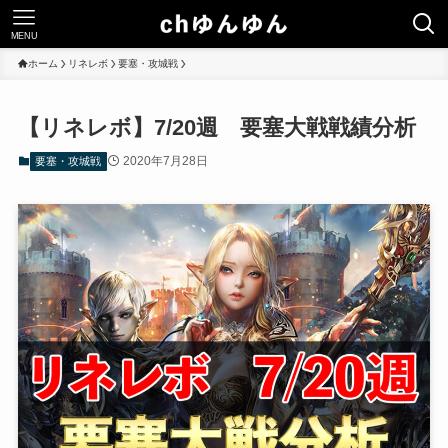
MENU
ホーム
リネレボ
要塞・攻城戦
【リネレボ】7/20週 要塞大戦戦績分析
2020年7月28日
要塞・攻城戦