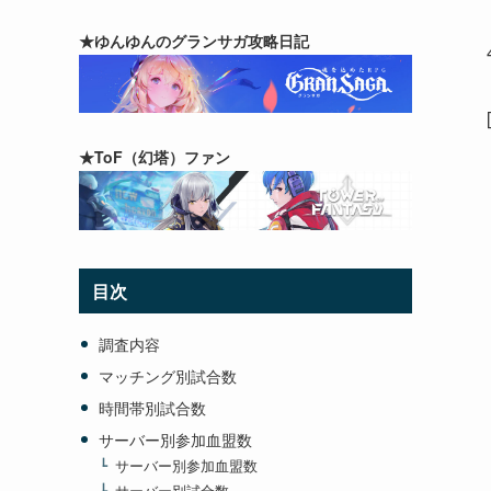
★ゆんゆんのグランサガ攻略日記
★ToF（幻塔）ファン
目次
調査内容
マッチング別試合数
時間帯別試合数
サーバー別参加血盟数
サーバー別参加血盟数