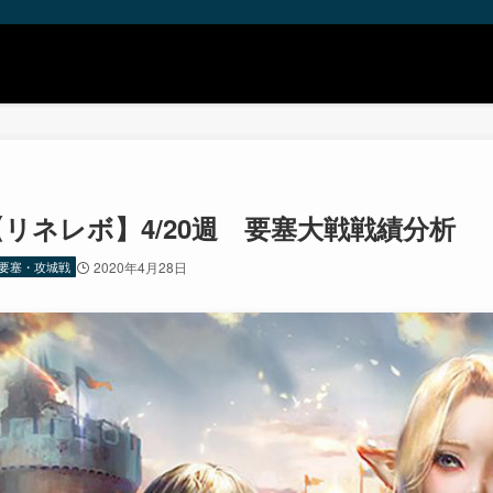
【リネレボ】4/20週 要塞大戦戦績分析
要塞・攻城戦
2020年4月28日