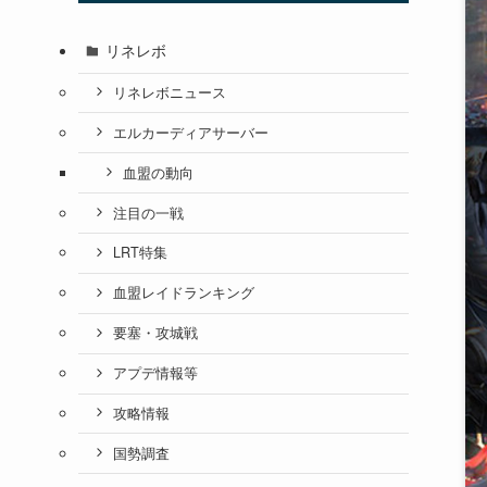
リネレボ
リネレボニュース
エルカーディアサーバー
血盟の動向
注目の一戦
LRT特集
血盟レイドランキング
要塞・攻城戦
アプデ情報等
攻略情報
国勢調査