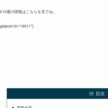
4/13週の情報はこちらを見てね。
[getpost id=”19011″]
目次
調査内容