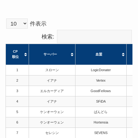
件表示
検索:
CP
サーバー
血盟
順位
CP
サーバー
血盟
1
スローン
LogicDonater
順位
2
イアナ
Vertex
3
エルカーディア
GoodFeIIows
4
イアナ
SFiDA
5
ケンオーウェン
ぱんどら
6
ケンオーウェン
Hortensia
7
セレシン
SEVENS