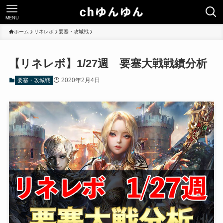
MENU
ホーム
リネレボ
要塞・攻城戦
【リネレボ】1/27週 要塞大戦戦績分析
2020年2月4日
要塞・攻城戦