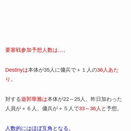
要塞戦参加予想人数は…。
Destinyは
本体が35人に傭兵で＋１人の
36人あた
り。
対する
遊郭華雅は
本体が22～25人、昨日加わった
人員が＋６人、傭兵が＋５人で
33～36人
と予想。
人数的にはほぼ互角となる。