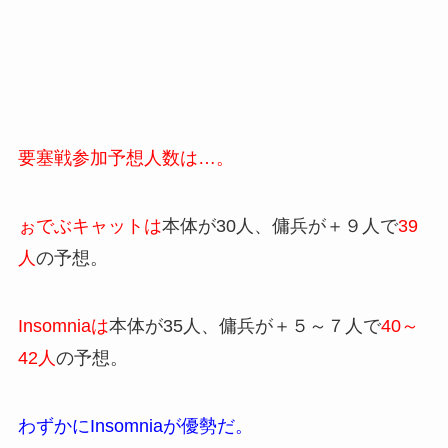
要塞戦参加予想人数は…。
ぉでぶキャットは
本体が30人、傭兵が＋９人で
39
人
の予想。
Insomniaは
本体が35人、傭兵が＋５～７人で
40～
42人
の予想。
わずかにInsomniaが優勢だ。