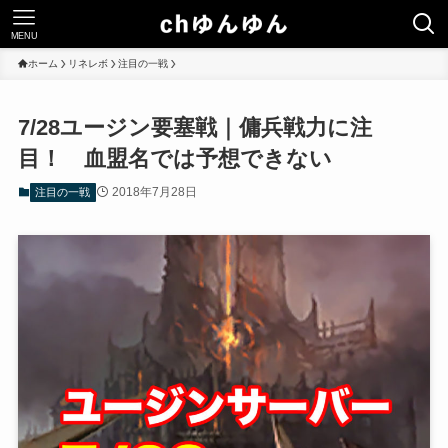
MENU
ホーム
リネレボ
注目の一戦
7/28ユージン要塞戦｜傭兵戦力に注
目！ 血盟名では予想できない
2018年7月28日
注目の一戦