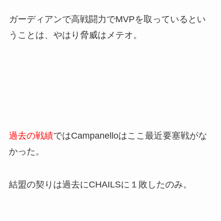
ガーディアンで高戦闘力でMVPを取っているとい
うことは、やはり脅威はメテオ。
過去の戦績
ではCampanelloはここ最近要塞戦がな
かった。
結盟の契りは過去にCHAILSに１敗したのみ。