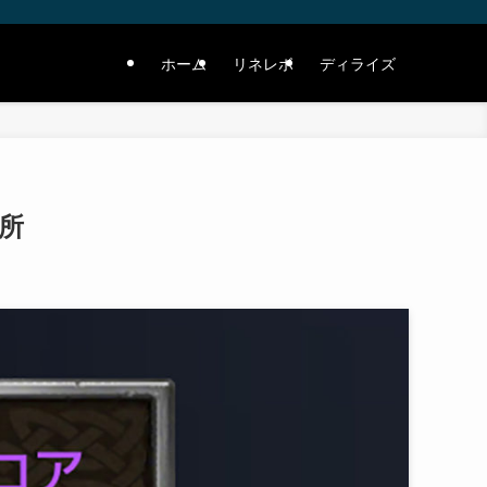
ホーム
リネレボ
ディライズ
所