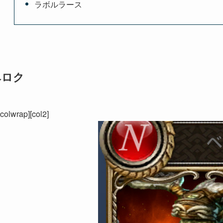
ラボルラース
ベロク
[colwrap][col2]