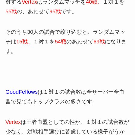
対する
Vertex
はランダムマッチを
40戦、
１対１を
55戦
の、あわせて
95戦
です。
そのうち
30人の試合で絞り込むと、
ランダムマッ
チは
15戦、
１対１を
54戦
のあわせて
69戦
になりま
す。
GoodFeIIows
は１対１の試合数は全サーバー全血
盟で見てもトップクラスの多さです。
Vertex
は王者血盟としての性か、１対１の試合数が
少なく、対戦相手選びに苦慮している様子がうか