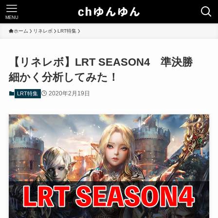
MENU
ホーム
リネレボ
LRT特集
【リネレボ】LRT SEASON4 準決勝
細かく分析してみた！
2020年2月19日
LRT特集