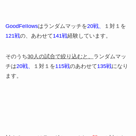
GoodFeIIows
はランダムマッチを
20戦、
１対１を
121戦
の、あわせて
141戦
経験しています。
そのうち
30人の試合で絞り込むと、
ランダムマッ
チは
20戦、
１対１を
115戦
のあわせて
135戦
になり
ます。