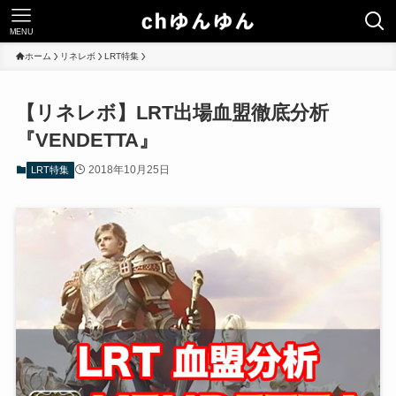
MENU
ホーム
リネレボ
LRT特集
【リネレボ】LRT出場血盟徹底分析
『VENDETTA』
2018年10月25日
LRT特集