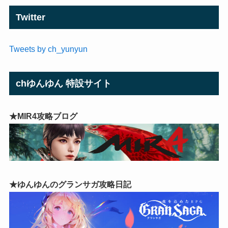
Twitter
Tweets by ch_yunyun
chゆんゆん 特設サイト
★MIR4攻略ブログ
★ゆんゆんのグランサガ攻略日記