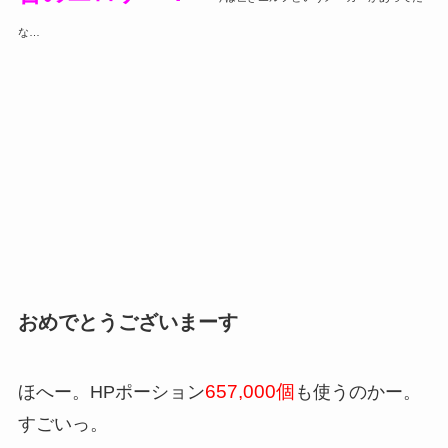
な…
おめでとうございまーす
657,000個
ほへー。HPポーション
も使うのかー。
すごいっ。