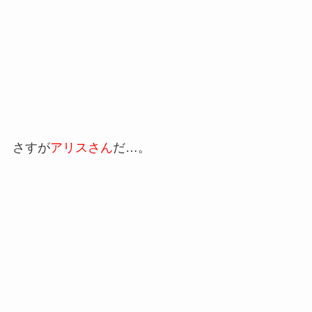
さすが
アリスさん
だ…。