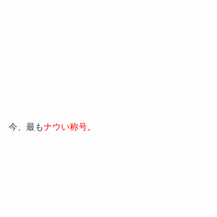
今、最も
ナウい称号。