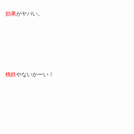
効果
がヤバい。
桃鉄
やないかーい！