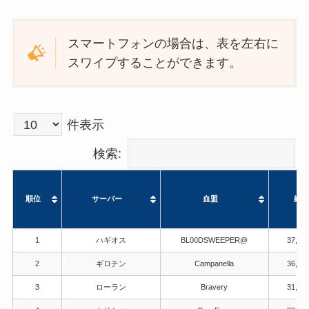
スマートフォンの場合は、表を左右に
スワイプすることができます。
件表示
検索:
順位
サーバー
血盟
総戦
順位
サーバー
血盟
総戦
1
ハギオス
BL00DSWEEPER@
37,15
2
ギロチン
Campanella
36,36
3
ローラン
Bravery
31,66