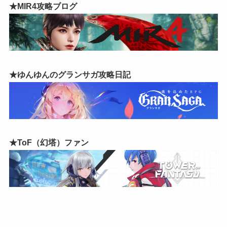
★MIR4攻略ブログ
★ゆんゆんのグランサガ攻略日記
★ToF（幻塔）ファン