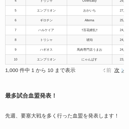
4
トリシャ
OverEasy
29,40
5
エンブリオン
おかいち
27,38
6
ギロチン
Altema
25,06
7
ハルケイア
†百花繚乱†
24,49
8
トリシャ
琥珀
24,35
9
ハギオス
馬肉専門店うまお
24,05
10
エンブリオン
にゃんぱす
23,98
1,000 件中 1 から 10 まで表示
前
次
最多試合血盟発表！
先週、要塞大戦を多く行った血盟を発表します！