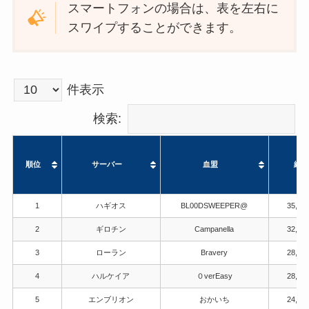
スマートフォンの場合は、表を左右に
スワイプすることができます。
件表示
検索:
順位
サーバー
血盟
総戦
順位
サーバー
血盟
総戦
1
ハギオス
BL00DSWEEPER@
35,86
2
ギロチン
Campanella
32,45
3
ローラン
Bravery
28,80
4
ハルケイア
０verEasy
28,69
5
エンブリオン
おかいち
24,93