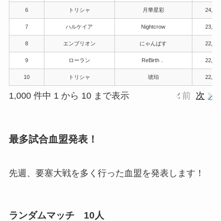
6
トリシャ
月華星彩
24,64
7
ハルケイア
Nightcrow
23,28
8
エンブリオン
にゃんぱす
22,67
9
ローラン
ReBirth．
22,45
10
トリシャ
琥珀
22,28
1,000 件中 1 から 10 まで表示
前
次
最多試合血盟発表！
先週、要塞大戦を多く行った血盟を発表します！
ランダムマッチ 10人