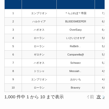
順位
サーバー
血盟
総戦
1
エンブリオン
＊らぶれぼ＊帝国
7,241
2
ハルケイア
BL00DSWEEPER
6,936
3
ハギオス
OverEasy
6,432
4
ローラン
いけいけオキザ
5,894
5
ローラン
ReBirth．
5,825
6
ギロチン
Campanella@
5,515
7
ハギオス
Schwarz
5,345
8
トリシャ
Messiah．
4,921
9
エンブリオン
おかいち
4,892
10
ローラン
Bravery
4,833
1,000 件中 1 から 10 まで表示
前
次