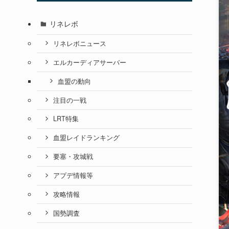
リネレボ
リネレボニュース
エルカーディアサーバー
血盟の動向
注目の一戦
LRT特集
血盟レイドランキング
要塞・攻城戦
アプデ情報等
攻略情報
国勢調査