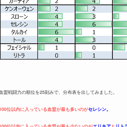
血盟戦闘力の順位を25刻みで、分布表を出してみました。
100位以内に入っている血盟が最も多いのが
セレシン。
100位以内に入っている血盟が最も少ないのが
エリキア
と
リト