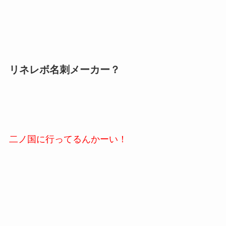
リネレボ名刺メーカー？
二ノ国に行ってるんかーい！