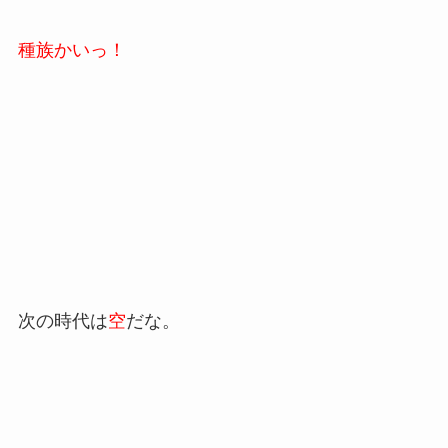
種族かいっ！
次の時代は
空
だな。