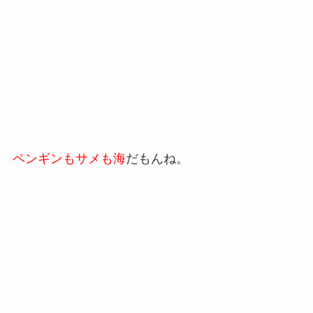
ペンギンもサメも海
だもんね。