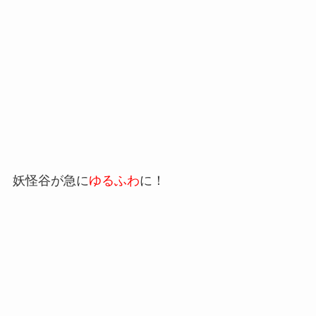
妖怪谷が急に
ゆるふわ
に！