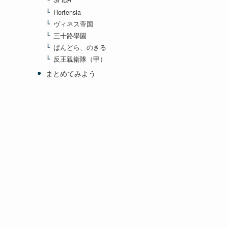
SFiDA
Hortensia
ヴィネス帝国
三十路學園
ぱんどら、のきる
反王親衛隊（甲）
まとめてみよう