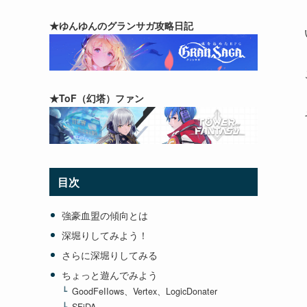
★ゆんゆんのグランサガ攻略日記
★ToF（幻塔）ファン
目次
強豪血盟の傾向とは
深堀りしてみよう！
さらに深堀りしてみる
ちょっと遊んでみよう
GoodFeIIows、Vertex、LogicDonater