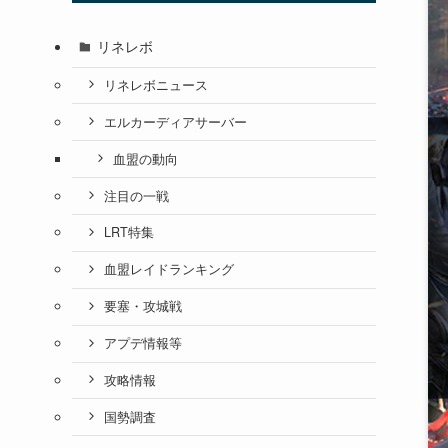
リネレボ
リネレボニュース
エルカーディアサーバー
血盟の動向
注目の一戦
LRT特集
血盟レイドランキング
要塞・攻城戦
アプデ情報等
攻略情報
国勢調査