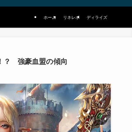
ホーム
リネレボ
ディライズ
た！？ 強豪血盟の傾向