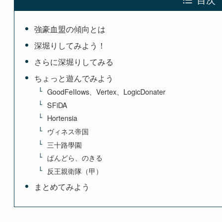
強豪血盟の傾向とは
深堀りしてみよう！
さらに深堀りしてみる
ちょっと遊んでみよう
GoodFeIIows、Vertex、LogicDonater
SFiDA
Hortensia
ヴィネス帝国
三十路學園
ぱんどら、のきる
反王親衛隊（甲）
まとめてみよう