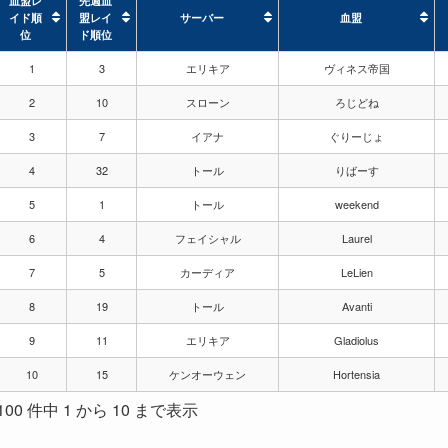
血盟レ
先週血
イド順
盟レイ
サーバー
血盟
位
ド順位
血盟レ
先週血
サーバー
血盟
1
3
エリキア
ヴィネス帝国
イド順
盟レイ
位
ド順位
2
10
スローン
ろじどね
3
7
イアナ
ぐりーじょ
4
32
トール
りばーす
5
1
トール
weekend
6
4
フェイシャル
Laurel
7
5
カーディア
LeLien
8
19
トール
Avanti
9
11
エリキア
Gladiolus
10
15
ケンオーウェン
Hortensia
100 件中 1 から 10 まで表示