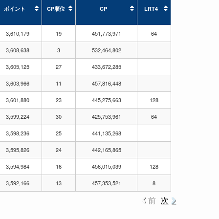
ポイント
CP順位
CP
LRT4
ポイント
CP順位
CP
LRT4
3,610,179
19
451,773,971
64
3,608,638
3
532,464,802
3,605,125
27
433,672,285
3,603,966
11
457,816,448
3,601,880
23
445,275,663
128
3,599,224
30
425,753,961
64
3,598,236
25
441,135,268
3,595,826
24
442,165,865
3,594,984
16
456,015,039
128
3,592,166
13
457,353,521
8
前
次