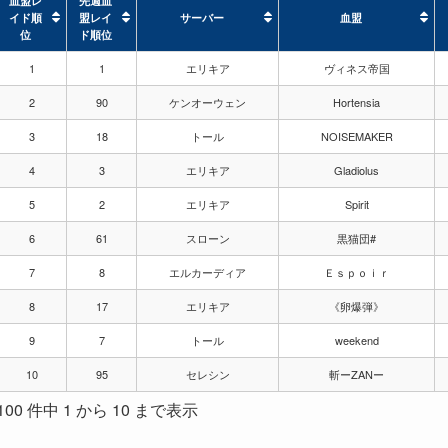
血盟レ
先週血
イド順
盟レイ
サーバー
血盟
位
ド順位
血盟レ
先週血
サーバー
血盟
1
1
エリキア
ヴィネス帝国
イド順
盟レイ
位
ド順位
2
90
ケンオーウェン
Hortensia
3
18
トール
NOISEMAKER
4
3
エリキア
Gladiolus
5
2
エリキア
Spirit
6
61
スローン
黒猫団#
7
8
エルカーディア
Ｅｓｐｏｉｒ
8
17
エリキア
《卵爆弾》
9
7
トール
weekend
10
95
セレシン
斬ーZANー
100 件中 1 から 10 まで表示