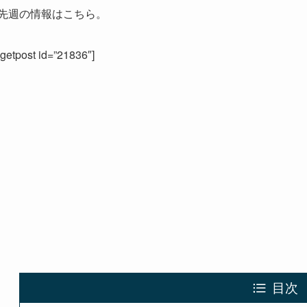
先週の情報はこちら。
[getpost id=”21836″]
目次