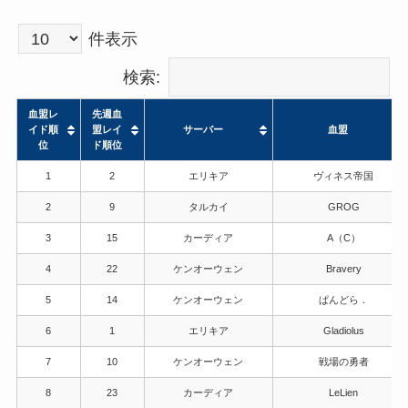
件表示
検索:
血盟レ
先週血
イド順
盟レイ
サーバー
血盟
位
ド順位
血盟レ
先週血
サーバー
血盟
1
2
エリキア
ヴィネス帝国
イド順
盟レイ
位
ド順位
2
9
タルカイ
GROG
3
15
カーディア
A（C）
4
22
ケンオーウェン
Bravery
5
14
ケンオーウェン
ぱんどら．
6
1
エリキア
Gladiolus
7
10
ケンオーウェン
戦場の勇者
8
23
カーディア
LeLien