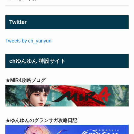
Twitter
Tweets by ch_yunyun
chゆんゆん 特設サイト
★MIR4攻略ブログ
★ゆんゆんのグランサガ攻略日記