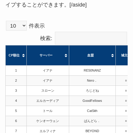
イプすることができます。[/aside]
件表示
検索:
CP順位
サーバー
血盟
城主
CP順位
サーバー
血盟
城主
1
イアナ
RES0NANZ
2
イアナ
Nero．
○
3
スローン
ろじどね
○
4
エルカーディア
GoodFeIIows
○
5
トール
CatSith
○
6
ケンオーウェン
ぱんどら．
○
7
エルフィナ
BEYOND
○