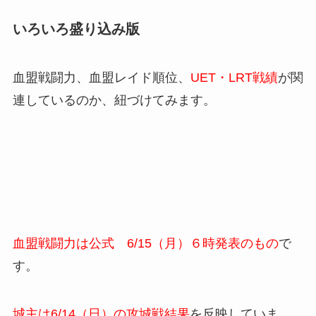
いろいろ盛り込み版
血盟戦闘力、血盟レイド順位、
UET・LRT戦績
が関
連しているのか、紐づけてみます。
血盟戦闘力は公式 6/15（月）６時発表のもの
で
す。
城主は6/14（日）の攻城戦結果
を反映していま