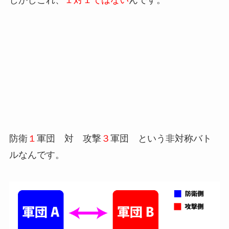
防衛
１
軍団 対 攻撃
３
軍団 という非対称バト
ルなんです。