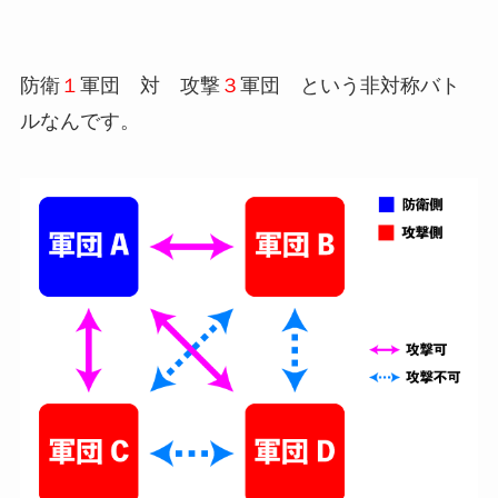
防衛
１
軍団 対 攻撃
３
軍団 という非対称バト
ルなんです。