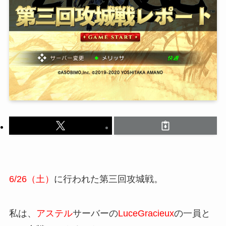
6/26（土）
に行われた第三回攻城戦。
私は、
アステル
サーバーの
LuceGracieux
の一員と