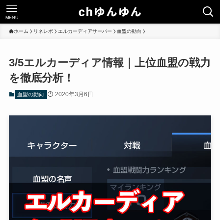
MENU
ホーム
リネレボ
エルカーディアサーバー
血盟の動向
3/5エルカーディア情報｜上位血盟の戦力
を徹底分析！
2020年3月6日
血盟の動向