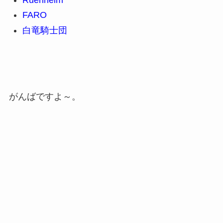
Ruenheim
FARO
白竜騎士団
がんばですよ～。