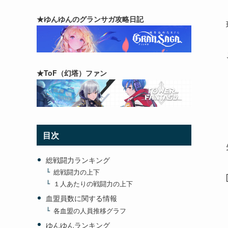
★ゆんゆんのグランサガ攻略日記
★ToF（幻塔）ファン
目次
総戦闘力ランキング
総戦闘力の上下
１人あたりの戦闘力の上下
血盟員数に関する情報
各血盟の人員推移グラフ
ゆんゆんランキング