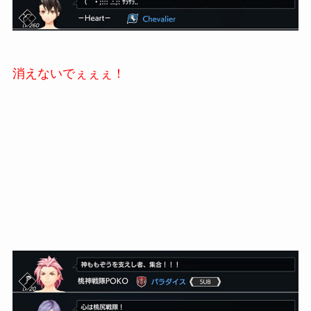
消えないでぇぇぇ！