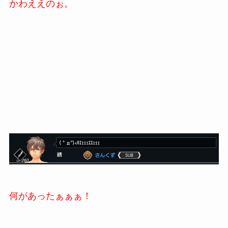
かわええのぉ。
何があったぁぁぁ！