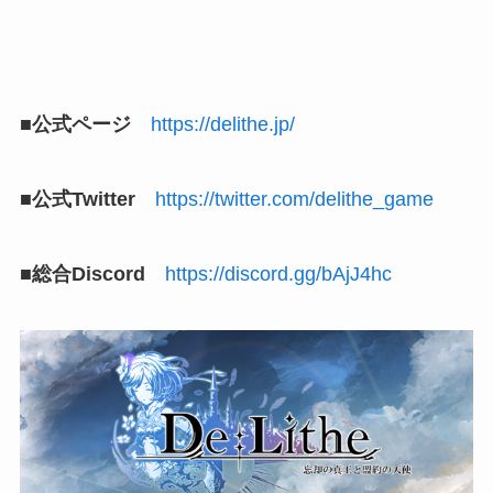
■公式ページ
https://delithe.jp/
■公式Twitter
https://twitter.com/delithe_game
■総合Discord
https://discord.gg/bAjJ4hc