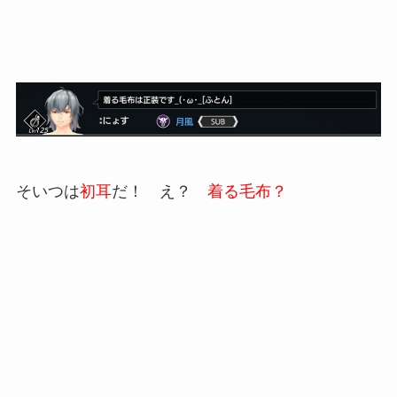
そいつは
初耳
だ！ え？
着る毛布？