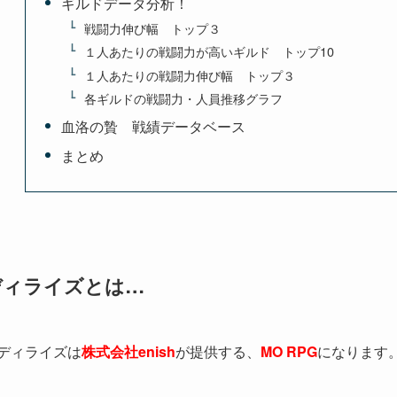
ギルドデータ分析！
戦闘力伸び幅 トップ３
１人あたりの戦闘力が高いギルド トップ10
１人あたりの戦闘力伸び幅 トップ３
各ギルドの戦闘力・人員推移グラフ
血洛の贄 戦績データベース
まとめ
ディライズとは…
ディライズは
株式会社enish
が提供する、
MO RPG
になります