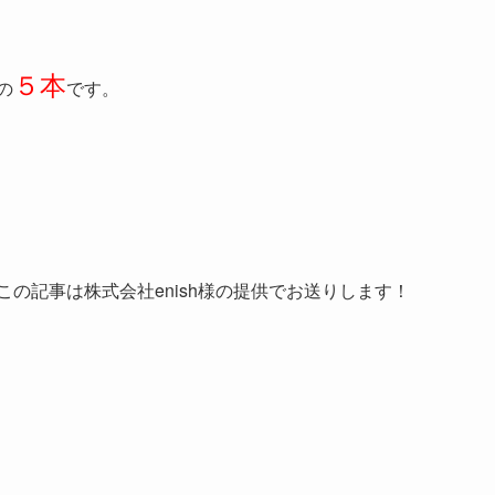
５本
の
です。
この記事は
株式会社enish様の提供でお送りします！