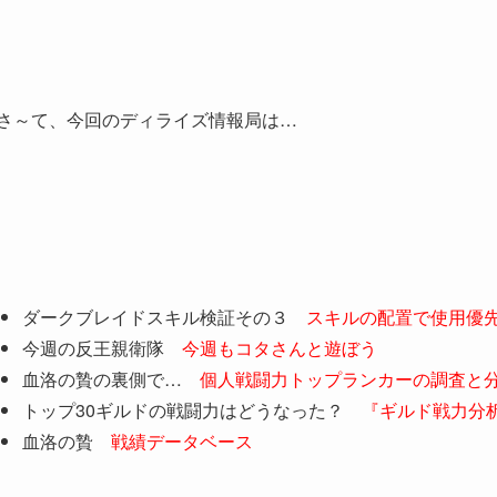
さ～て、今回のディライズ情報局は…
ダークブレイドスキル検証その３
スキルの配置で使用優
今週の反王親衛隊
今週もコタさんと遊ぼう
血洛の贄の裏側で…
個人戦闘力トップランカーの調査と
トップ30ギルドの戦闘力はどうなった？
『ギルド戦力分
血洛の贄
戦績データベース