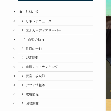
リネレボ
リネレボニュース
エルカーディアサーバー
血盟の動向
注目の一戦
LRT特集
血盟レイドランキング
要塞・攻城戦
アプデ情報等
攻略情報
国勢調査