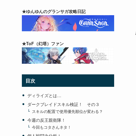
★ゆんゆんのグランサガ攻略日記
★ToF（幻塔）ファン
目次
ディライズとは…
ダークブレイドスキル検証！ その３
スキルの配置で使用優先順位が変わる？
今週の反王親衛隊！
今回もコタさんネタ！
個人戦闘力分析！