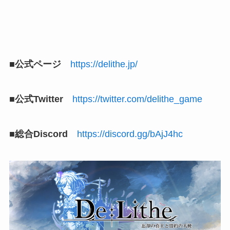
■公式ページ
https://delithe.jp/
■公式Twitter
https://twitter.com/delithe_game
■総合Discord
https://discord.gg/bAjJ4hc