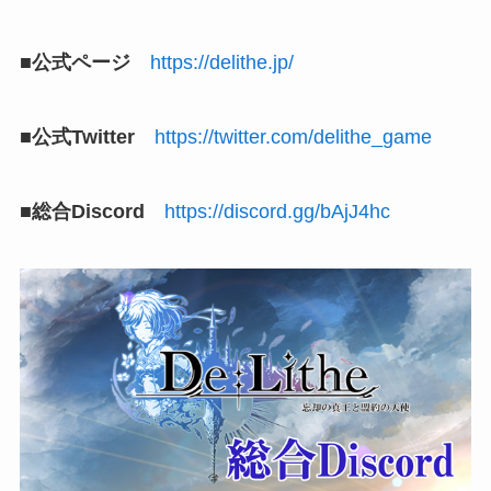
■公式ページ
https://delithe.jp/
■公式Twitter
https://twitter.com/delithe_game
■総合Discord
https://discord.gg/bAjJ4hc