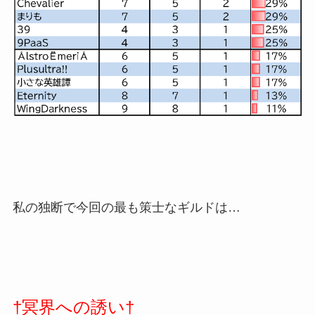
私の独断で今回の最も策士なギルドは…
†冥界への誘い†