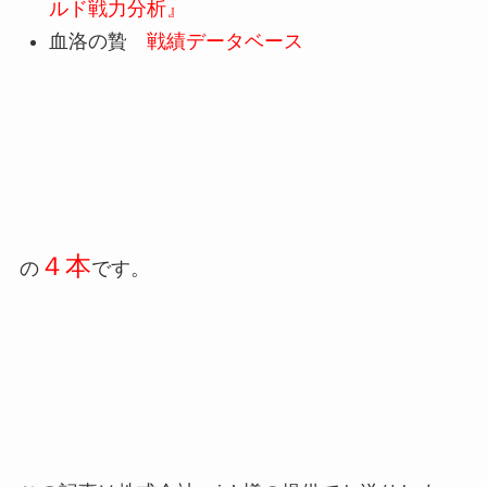
ルド戦力分析』
血洛の贄
戦績データベース
４本
の
です。