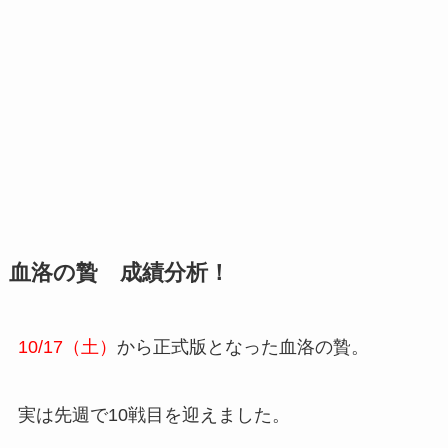
血洛の贄 成績分析！
10/17（土）
から正式版となった血洛の贄。
実は先週で10戦目を迎えました。