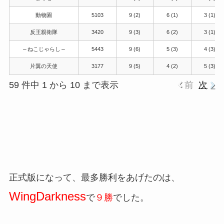
動物園
5103
9 (2)
6 (1)
3 (1)
反王親衛隊
3420
9 (3)
6 (2)
3 (1)
～ねこじゃらし～
5443
9 (6)
5 (3)
4 (3)
片翼の天使
3177
9 (5)
4 (2)
5 (3)
59 件中 1 から 10 まで表示
前
次
正式版になって、最多勝利をあげたのは、
WingDarkness
で
９勝
でした。