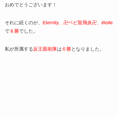
おめでとうございます！
それに続くのが、
Eternity、卍ベビ龍飛炎卍、étoile
で
８勝
でした。
私が所属する
反王親衛隊
は
６勝
となりました。