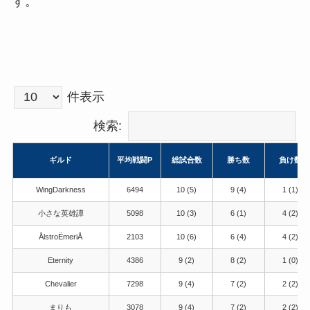
す。
件表示
検索:
ギルド
平均戦闘P
総試合数
勝ち数
負け数
ギルド
平均戦闘P
総試合数
勝ち数
負け数
WingDarkness
6494
10 (5)
9 (4)
1 (1)
小さな英雄譚
5098
10 (3)
6 (1)
4 (2)
ÅlstroЁmeriÅ
2103
10 (6)
6 (4)
4 (2)
Eternity
4386
9 (2)
8 (2)
1 (0)
Chevalier
7298
9 (4)
7 (2)
2 (2)
まりも
3078
9 (4)
7 (2)
2 (2)