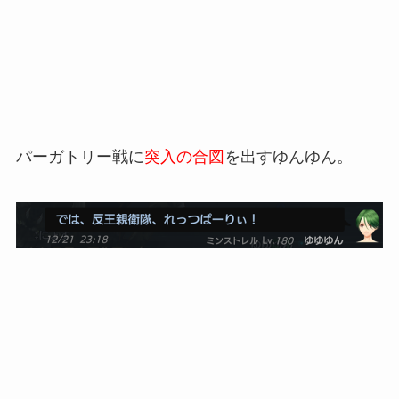
パーガトリー戦に
突入の合図
を出すゆんゆん。