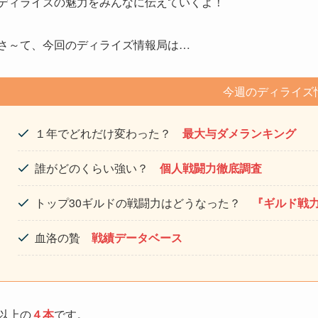
ディライズの魅力をみんなに伝えていくよ！
さ～て、今回のディライズ情報局は…
今週のディライズ
１年でどれだけ変わった？
最大与ダメランキング
誰がどのくらい強い？
個人戦闘力徹底調査
トップ30ギルドの戦闘力はどうなった？
『ギルド戦
血洛の贄
戦績データベース
以上の
４本
です。