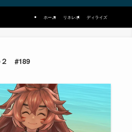
ホーム
リネレボ
ディライズ
 #189