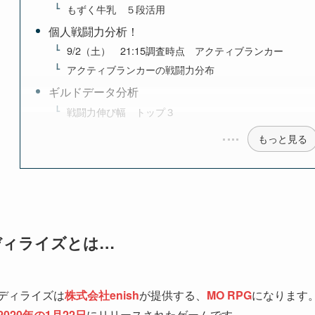
もずく牛乳 ５段活用
個人戦闘力分析！
9/2（土） 21:15調査時点 アクティブランカー
アクティブランカーの戦闘力分布
ギルドデータ分析
戦闘力伸び幅 トップ３
もっと見る
ディライズとは…
ディライズは
株式会社enish
が提供する、
MO RPG
になります
2020年の1月22日
にリリースされたゲームです。