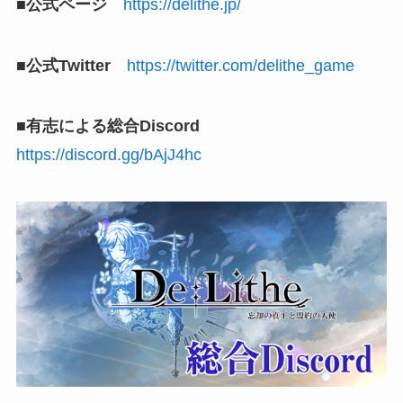
■公式ページ
https://delithe.jp/
■公式Twitter
https://twitter.com/delithe_game
■有志による総合Discord
https://discord.gg/bAjJ4hc