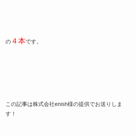
４
本
の
です。
この記事は
株式会社enish様の提供でお送りしま
す！