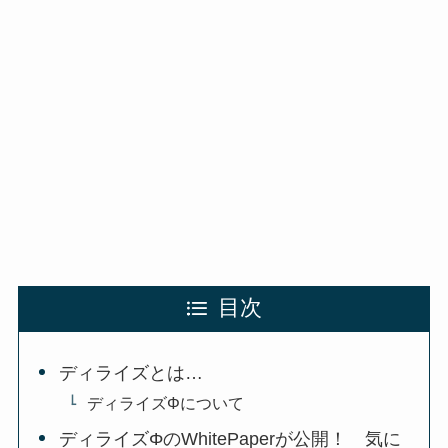
目次
ディライズとは…
ディライズΦについて
ディライズΦのWhitePaperが公開！ 気に