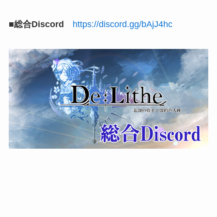
■総合Discord
https://discord.gg/bAjJ4hc