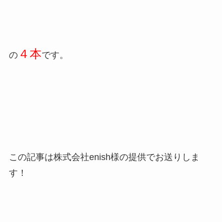
４
本
の
です。
この記事は
株式会社enish様の提供でお送りしま
す！