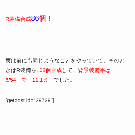
86
個！
R装備合成
実は前にも同じようなことをやっていて、そのと
きはR装備を
108個合成
して、
背景装備率は
6/54 で 11.1％
でした。
[getpost id=”29729″]