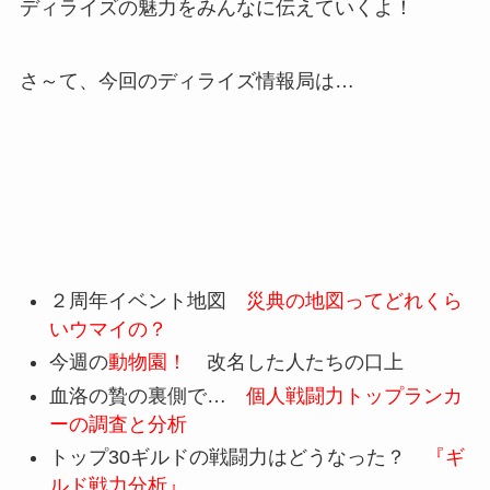
ディライズの魅力をみんなに伝えていくよ！
さ～て、今回のディライズ情報局は…
２周年イベント地図
災典の地図ってどれくら
いウマイの？
今週の
動物園！
改名した人たちの口上
血洛の贄の裏側で…
個人戦闘力トップランカ
ーの調査と分析
トップ30ギルドの戦闘力はどうなった？
『ギ
ルド戦力分析』