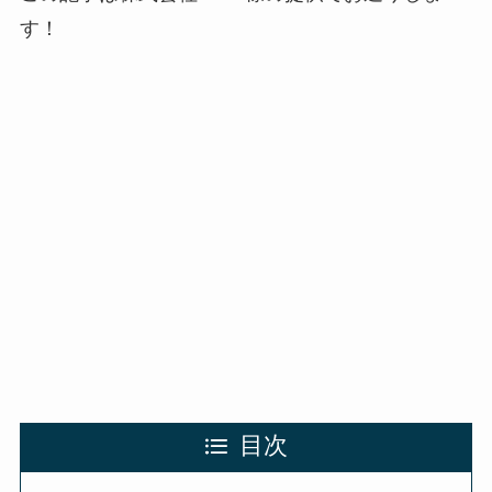
す！
目次