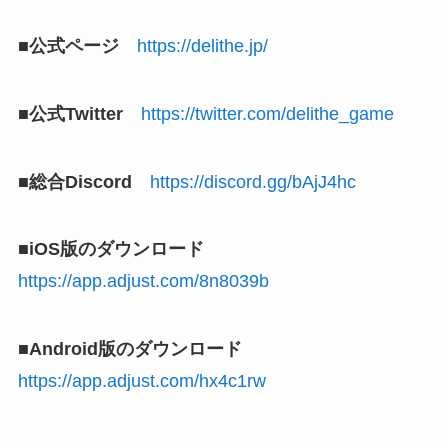
■公式ページ
https://delithe.jp/
■公式Twitter
https://twitter.com/delithe_game
■総合Discord
https://discord.gg/bAjJ4hc
■iOS版のダウンロード
https://app.adjust.com/8n8039b
■Android版のダウンロード
https://app.adjust.com/hx4c1rw