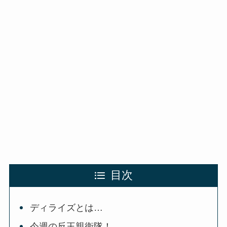
目次
ディライズとは…
今週の反王親衛隊！