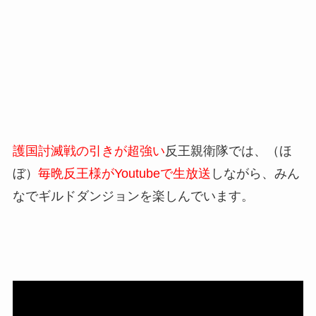
護国討滅戦の引きが超強い
反王親衛隊では、（ほ
ぼ）
毎晩反王様がYoutubeで生放送
しながら、みん
なでギルドダンジョンを楽しんでいます。