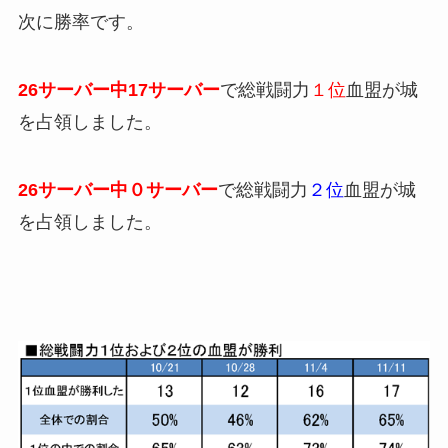
次に勝率です。
26サーバー中17サーバー
で総戦闘力
１位
血盟が城
を占領しました。
26サーバー中０サーバー
で総戦闘力
２位
血盟が城
を占領しました。