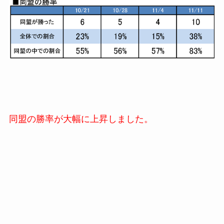
同盟の勝率が大幅に上昇しました。