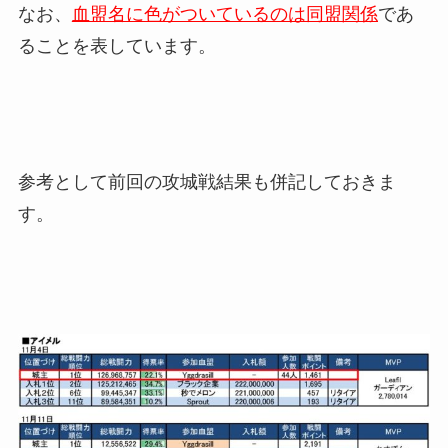
なお、
血盟名に色がついているのは同盟関係
であ
ることを表しています。
参考として前回の攻城戦結果も併記しておきま
す。