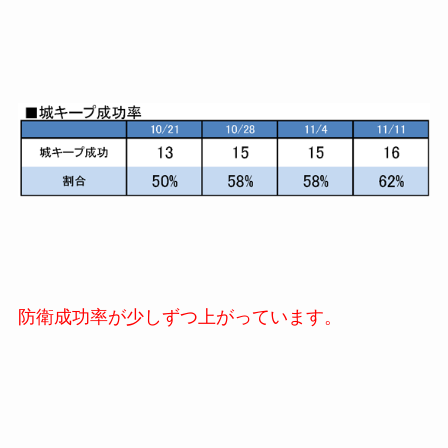
防衛成功率が少しずつ上がっています。