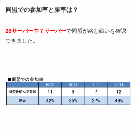
同盟での参加率と勝率は？
26サーバー中７サーバー
で同盟が絡む戦いを確認
できました。