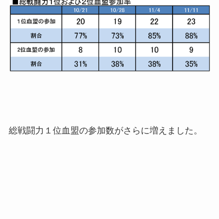
総戦闘力１位血盟の参加数がさらに増えました。