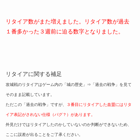
リタイア数がまた増えました。リタイア数が過去
１番多かった３週前に迫る数字となりました。
リタイアに関する補足
攻城戦のリタイアはゲーム内の「城の歴史」⇒「過去の戦争」を見て
そのまま記載しています。
ただこの「過去の戦争」ですが、
３番目にリタイアした血盟にはリタ
イア表記がされない仕様（バグ？）があります。
外見だけではリタイアしたのかしていないのか判断ができないため、
ここに誤差が出ることをご了承ください。